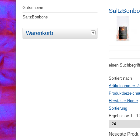
Gutscheine
SaltzBonb
SaltzBonbons
Warenkorb
einen Suchbegrif
Sortiert nach
Artikelnummer -/
Produktbezeichn
Hersteller Name
Sortierung
Ergebnisse 1 - 1
Neueste Produ