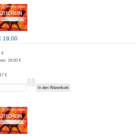
€ 19,00
 €
reis:
19,00 €
17 €