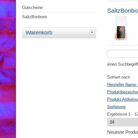
Gutscheine
SaltzBonb
SaltzBonbons
Warenkorb
einen Suchbegrif
Sortiert nach
Hersteller Name 
Produktbezeichn
Produkt Artikel
Sortierung
Ergebnisse 1 - 1
Neueste Produ