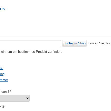
ons
Lassen Sie das 
f ein, um ein bestimmtes Produkt zu finden.
+/-
ung
nummer
2 von 12
kte