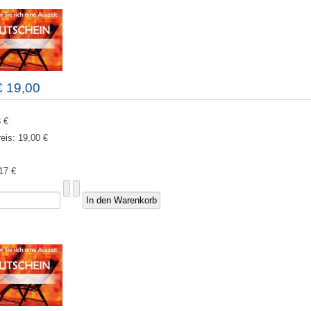
€ 19,00
 €
reis:
19,00 €
17 €