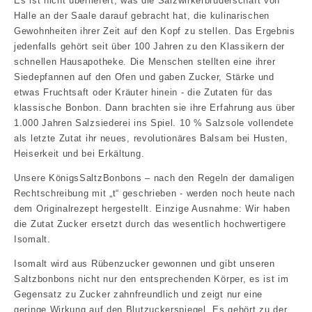
Es ist nicht überliefert, was die Salzwirkerbruderschaft von
Halle an der Saale darauf gebracht hat, die kulinarischen
Gewohnheiten ihrer Zeit auf den Kopf zu stellen. Das Ergebnis
jedenfalls gehört seit über 100 Jahren zu den Klassikern der
schnellen Hausapotheke. Die Menschen stellten eine ihrer
Siedepfannen auf den Ofen und gaben Zucker, Stärke und
etwas Fruchtsaft oder Kräuter hinein - die Zutaten für das
klassische Bonbon. Dann brachten sie ihre Erfahrung aus über
1.000 Jahren Salzsiederei ins Spiel. 10 % Salzsole vollendete
als letzte Zutat ihr neues, revolutionäres Balsam bei Husten,
Heiserkeit und bei Erkältung.
Unsere KönigsSaltzBonbons – nach den Regeln der damaligen
Rechtschreibung mit „t“ geschrieben - werden noch heute nach
dem Originalrezept hergestellt. Einzige Ausnahme: Wir haben
die Zutat Zucker ersetzt durch das wesentlich hochwertigere
Isomalt.
Isomalt wird aus Rübenzucker gewonnen und gibt unseren
Saltzbonbons nicht nur den entsprechenden Körper, es ist im
Gegensatz zu Zucker zahnfreundlich und zeigt nur eine
geringe Wirkung auf den Blutzuckerspiegel. Es gehört zu der