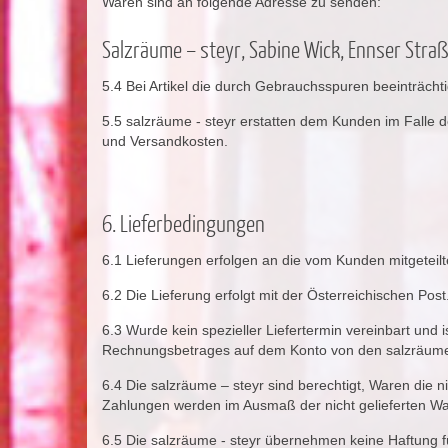
Waren sind an folgende Adresse zu senden:
Salzräume – steyr, Sabine Wick, Ennser Straß
5.4 Bei Artikel die durch Gebrauchsspuren beeinträch
5.5 salzräume - steyr erstatten dem Kunden im Falle d
und Versandkosten.
6. Lieferbedingungen
6.1 Lieferungen erfolgen an die vom Kunden mitgeteilt
6.2 Die Lieferung erfolgt mit der Österreichischen Post
6.3 Wurde kein spezieller Liefertermin vereinbart und
Rechnungsbetrages auf dem Konto von den salzräumen
6.4 Die salzräume – steyr sind berechtigt, Waren die ni
Zahlungen werden im Ausmaß der nicht gelieferten War
6.5 Die salzräume - steyr übernehmen keine Haftung fü