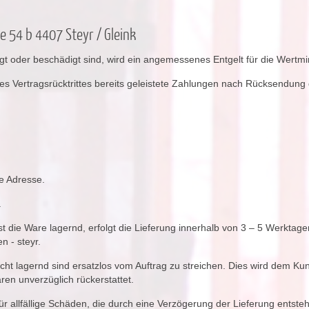
e 54 b 4407 Steyr / Gleink
tigt oder beschädigt sind, wird ein angemessenes Entgelt für die Wer
es Vertragsrücktrittes bereits geleistete Zahlungen nach Rücksendung
e Adresse.
.
 ist die Ware lagernd, erfolgt die Lieferung innerhalb von 3 – 5 Werk
 - steyr.
cht lagernd sind ersatzlos vom Auftrag zu streichen. Dies wird dem Kund
en unverzüglich rückerstattet.
r allfällige Schäden, die durch eine Verzögerung der Lieferung entste