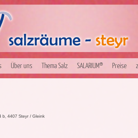
s
Über uns
Thema Salz
SALARIUM®
Preise
 b, 4407 Steyr / Gleink