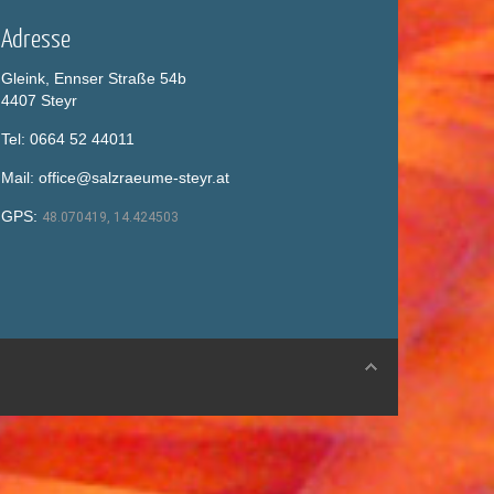
Adresse
Gleink, Ennser Straße 54b
4407 Steyr
Tel: 0664 52 44011
Mail: office@salzraeume-steyr.at
GPS:
48.070419, 14.424503