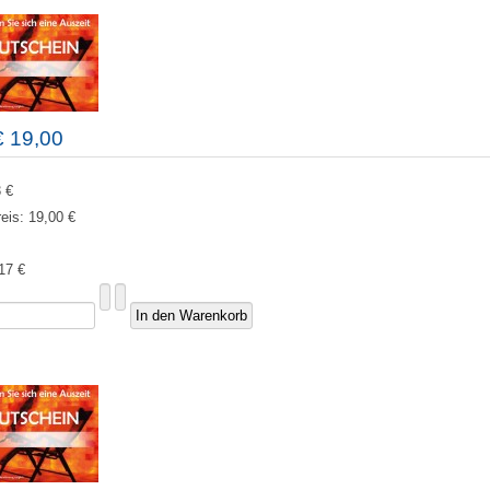
€ 19,00
 €
reis:
19,00 €
17 €