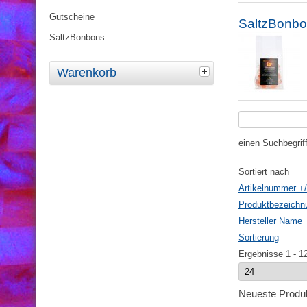
Gutscheine
SaltzBonb
SaltzBonbons
Warenkorb
einen Suchbegrif
Sortiert nach
Artikelnummer +/
Produktbezeichn
Hersteller Name
Sortierung
Ergebnisse 1 - 1
Neueste Produ