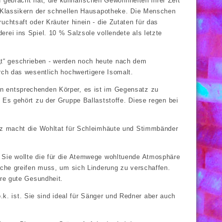
f gebracht hat, die kulinarischen Gewohnheiten ihrer Zeit
en Klassikern der schnellen Hausapotheke. Die Menschen
chtsaft oder Kräuter hinein - die Zutaten für das
rei ins Spiel. 10 % Salzsole vollendete als letzte
t“ geschrieben - werden noch heute nach dem
rch das wesentlich hochwertigere Isomalt.
n entsprechenden Körper, es ist im Gegensatz zu
 Es gehört zu der Gruppe Ballaststoffe. Diese regen bei
alz macht die Wohltat für Schleimhäute und Stimmbänder
 Sie wollte die für die Atemwege wohltuende Atmosphäre
asche greifen muss, um sich Linderung zu verschaffen.
hre gute Gesundheit.
. ist. Sie sind ideal für Sänger und Redner aber auch