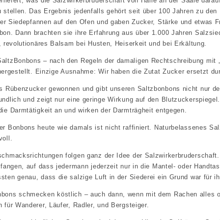
erliefert, was die Salzwirkerbruderschaft von Halle an der Saale darau
u stellen. Das Ergebnis jedenfalls gehört seit über 100 Jahren zu d
hrer Siedepfannen auf den Ofen und gaben Zucker, Stärke und etwas Fru
on. Dann brachten sie ihre Erfahrung aus über 1.000 Jahren Salzsiede
, revolutionäres Balsam bei Husten, Heiserkeit und bei Erkältung.
altzBonbons – nach den Regeln der damaligen Rechtschreibung mit „
hergestellt. Einzige Ausnahme: Wir haben die Zutat Zucker ersetzt du
us Rübenzucker gewonnen und gibt unseren Saltzbonbons nicht nur de
ndlich und zeigt nur eine geringe Wirkung auf den Blutzuckerspiegel.
die Darmtätigkeit an und wirken der Darmträgheit entgegen.
er Bonbons heute wie damals ist nicht raffiniert. Naturbelassenes S
oll.
schmacksrichtungen folgen ganz der Idee der Salzwirkerbruderschaft.
nfangen, auf dass jedermann jederzeit nur in die Mantel- oder Handt
ten genau, dass die salzige Luft in der Siederei ein Grund war für i
bons schmecken köstlich – auch dann, wenn mit dem Rachen alles o.k
 für Wanderer, Läufer, Radler, und Bergsteiger.