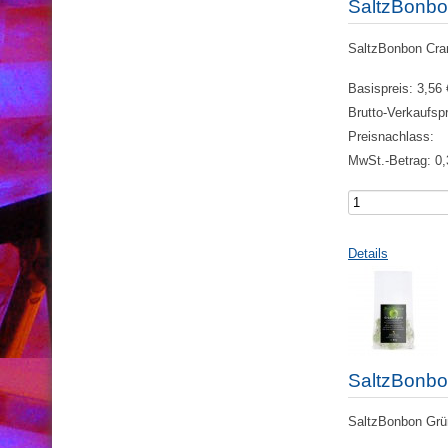
SaltzBonbo
SaltzBonbon Cranb
Basispreis:
3,56 
Brutto-Verkaufsp
Preisnachlass:
MwSt.-Betrag:
0,
Details
SaltzBonbo
SaltzBonbon Grüne