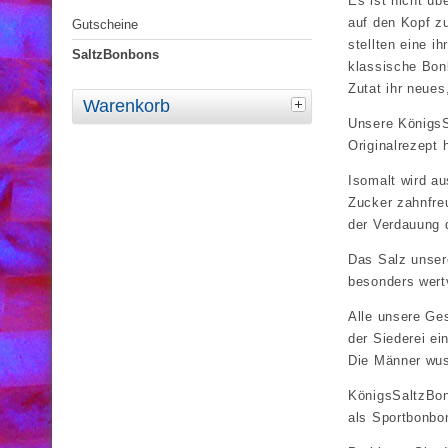
Es ist nicht üb
auf den Kopf z
Gutscheine
stellten eine i
SaltzBonbons
klassische Bonb
Zutat ihr neues
Warenkorb
Unsere KönigsS
Originalrezept 
Isomalt wird a
Zucker zahnfreu
der Verdauung 
Das Salz unser
besonders wertv
Alle unsere Ge
der Siederei ei
Die Männer wuss
KönigsSaltzBon
als Sportbonbon