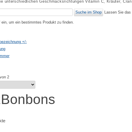
ie unterschiedlichen Geschmacksrichtungen Vitamin C, Kräuter, Cranb
Lassen Sie das 
f ein, um ein bestimmtes Produkt zu finden.
tbezeichnung +/-
ung
nummer
 von 2
zBonbons
kte